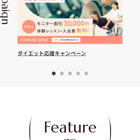
ダイエット応援キャンペーン
8月
Feature