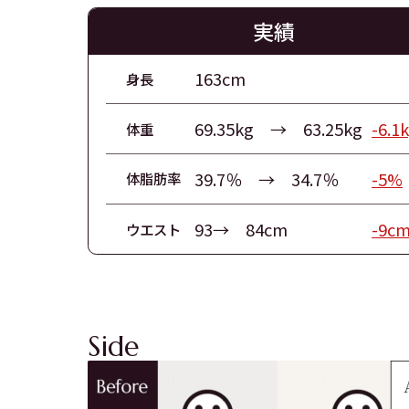
実績
163cm
身長
69.35kg → 63.25kg
-6.1
体重
39.7％ → 34.7％
-5%
体脂肪率
93→ 84cm
-9c
ウエスト